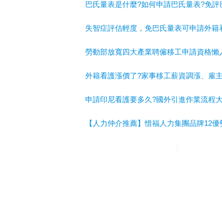
巴氏量表是什麼?如何申請巴氏量表?免評
失智症評估輕度，免巴氏量表可申請外籍
勞動部放寬四大產業聘僱移工申請資格懶
外籍看護漲價了?家事移工薪資調漲、雇
申請印尼看護要多久?國外引進作業流程
【人力仲介推薦】惜福人力集團品牌12優
惜福人力集團
台北順福人力
宜蘭惜福人
A級仲介
台北人力仲介
宜蘭人力仲介
高
申請外籍看護
申請外勞看護
申請移工
申
巴氏量表
放寬巴氏量表
巴氏量表放寬
申