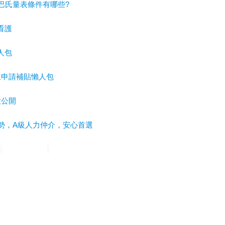
巴氏量表條件有哪些?
看護
人包
主申請補貼懶人包
大公開
勢，A級人力仲介，安心首選
力
高雄平安人力
嘉義滿福人力
台中興順人力
人力仲介推薦
外勞仲介
雄人力仲介
台中人力仲介
台北外勞仲介
宜蘭外勞仲介
高雄外勞仲介
請外勞
外籍看護薪資
外勞看護薪資
申請外勞費用
申請看護費用
請巴氏量表
巴氏量表醫院
長照補助
失智症
失智請外勞
身心障礙請外