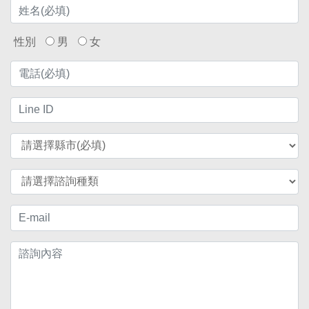
性別
男
女