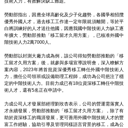
技術人力，有效解決缺工難題。
勞動部指出，因應全球高齡化及少子化趨勢，各國爭相招攬
優秀外國人才，過去移工工作達一定年限就須離開，等於平
白將訓練好的人才送往他國，因應我國中階技術人力缺工逐
年擴大，勞動部推動「移工留才久用方案」，已核准外國中
階技術人力2萬7000人。
勞動部以封測大廠力成為例，該公司得知勞動部推動的「移
工留才久用方案」後，就參與多場宣導說明會，深入瞭解方
案內容，2023年將首批資深優秀移工轉任外國中階技術人
力，擔任公司領班或設備助理工程師，成功為公司挹注了穩
定的中階技術人力。目前力成已有18位資深移工轉任中階技
術人才，還有5名正在申請中。
力成公司人才發展部經理劉玫杏表示，公司的營運需落實人
才永續發展，勞動部推動的「移工留才久用方案」，除了有
助於資深移工的職涯發展，更可善用外國中階技術人才的豐
富工作經驗，協助引導及管理同樣語言背景的移工，成為公