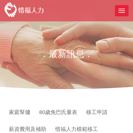
．最新訊息．
家庭幫傭
80歲免巴氏量表
移工申請
薪資費用及補助
惜福人力模範移工