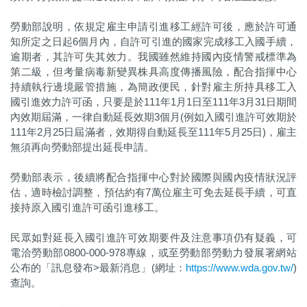
勞動部說明，依規定雇主申請引進移工經許可後，應於許可通
知所定之日起6個月內，自許可引進的國家完成移工入國手續，
逾期者，其許可失其效力。我國雖然維持國內疫情警戒標準為
第二級，但考量病毒新變異株具高度傳播風險，配合指揮中心
持續執行邊境嚴管措施，為簡政便民，針對雇主所持具移工入
國引進效力許可函，只要是於111年1月1日至111年3月31日期間
內效期屆滿，一律自動延長效期3個月(例如入國引進許可效期於
111年2月25日屆滿者，效期得自動延長至111年5月25日)，雇主
無須再向勞動部提出延長申請。
勞動部表示，後續將配合指揮中心對於國際與國內疫情狀況評
估，適時檢討調整，預估約有7萬位雇主可免去延長手續，可直
接持原入國引進許可函引進移工。
民眾如對延長入國引進許可效期要件及注意事項仍有疑義，可
電洽勞動部0800-000-978專線，或至勞動部勞動力發展署網站
公布的「訊息發布>最新消息」(網址：
https://www.wda.gov.tw/
)
查詢。