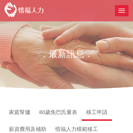
．最新訊息．
家庭幫傭
80歲免巴氏量表
移工申請
薪資費用及補助
惜福人力模範移工