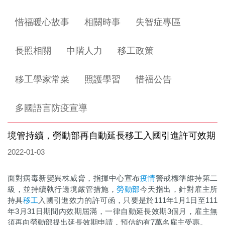
惜福暖心故事
相關時事
失智症專區
長照相關
中階人力
移工政策
移工學家常菜
照護學習
惜福公告
多國語言防疫宣導
境管持續，勞動部再自動延長移工入國引進許可效期
2022-01-03
面對病毒新變異株威脅，指揮中心宣布
疫情
警戒標準維持第二
級，並持續執行邊境嚴管措施，
勞動部
今天指出，針對雇主所
持具
移工
入國引進效力的許可函，只要是於111年1月1日至111
年3月31日期間內效期屆滿，一律自動延長效期3個月，雇主無
須再向勞動部提出延長效期申請，預估約有7萬名雇主受惠。