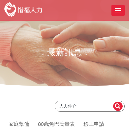
．最新訊息．
家庭幫傭
80歲免巴氏量表
移工申請