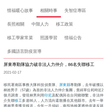
惜福暖心故事
相關時事
失智症專區
長照相關
中階人力
移工政策
移工學家常菜
照護學習
惜福公告
多國語言防疫宣導
屏東專勤隊協力破非法人力仲介，86名失聯移工
2021-02-17
移民署南區事務大隊科技偵查隊、
屏東縣
專勤隊，去年破獲以
林姓男子（57歲）為首的非法人力仲介集團，查緝單位耗時近2
個月調查，發現林男利用
印尼
及配偶與在台同鄉聯繫，非法仲
介失聯
移工
多達86人，人力流向還散播在其他縣市。去年一舉
將林男查獲並移送，今年一月偵結，南投地檢署將他依違反就