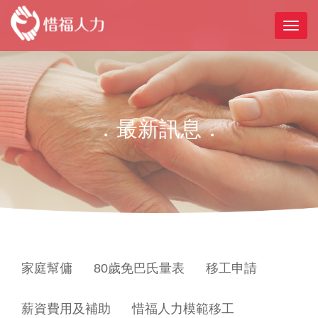
．最新訊息．
家庭幫傭
80歲免巴氏量表
移工申請
薪資費用及補助
惜福人力模範移工