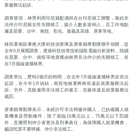
業服務法起訴。
調查發現，林男利用印尼籍配偶與在台印尼移工聯繫，藉此非
法仲介印尼籍女性失聯移工，媒介人數多達86人，且工作地點
遍及苗栗、台中、南投、彰化、嘉義及高雄、屏東等地。
移民署南區事務大隊科技偵查隊及屏東縣專勤隊聯手偵辦，從
去年5月展開調查，透過科技偵查技術擷取電磁分析資料，陸續
在苗栗、台中、南投等地查獲由林男非法仲介的失聯移工，並
在7月循線逮捕林男。
調查單位，歷時2個月的時間，在去年7月循線逮捕林男並依法
起訴，在今年1月偵結，南投地檢署將林依違反就業服務法起
訴。另外，其餘雇用非法移工的雇主，也被依違反就業服務法
裁罰。
屏東縣專勤隊表示，未經許可非法聘僱外國人，已妨礙國人就
業機會及勞動條件，除了面臨15萬元以上，75萬元以下罰鍰
外，意圖營利仲介者更涉及刑事責任，為保障國人就業機會，
籲請民眾不要聘僱、仲介非法移工。