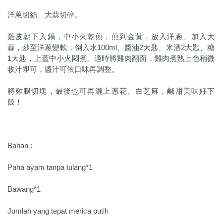
洋蔥切絲、大蒜切碎。
雞皮朝下入鍋，中小火乾煎，煎到金黃，放入洋蔥、加入大
蒜，炒至洋蔥變軟，倒入水100ml、醬油2大匙、米酒2大匙、糖
1大匙，上蓋中小火悶煮。適時將雞肉翻面，雞肉煮熟上色稍微
收汁即可，醬汁可依口味再調整。
將雞腿切塊，最後也可再灑上蔥花、白芝麻，鹹甜美味好下
飯！
Bahan :
Paha ayam tanpa tulang*1
Bawang*1
Jumlah yang tepat merica putih