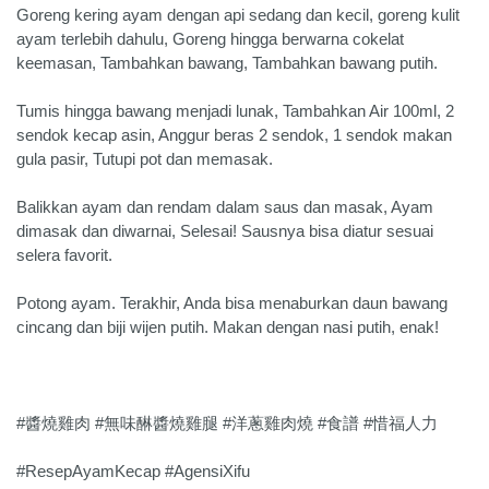
Goreng kering ayam dengan api sedang dan kecil, goreng kulit
ayam terlebih dahulu, Goreng hingga berwarna cokelat
keemasan, Tambahkan bawang, Tambahkan bawang putih.
Tumis hingga bawang menjadi lunak, Tambahkan Air 100ml, 2
sendok kecap asin, Anggur beras 2 sendok, 1 sendok makan
gula pasir, Tutupi pot dan memasak.
Balikkan ayam dan rendam dalam saus dan masak, Ayam
dimasak dan diwarnai, Selesai! Sausnya bisa diatur sesuai
selera favorit.
Potong ayam. Terakhir, Anda bisa menaburkan daun bawang
cincang dan biji wijen putih. Makan dengan nasi putih, enak!
#醬燒雞肉 #無味醂醬燒雞腿 #洋蔥雞肉燒 #食譜 #惜福人力
#ResepAyamKecap #AgensiXifu