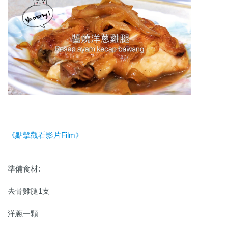
《點擊觀看影片Film》
準備食材:
去骨雞腿1支
洋蔥一顆