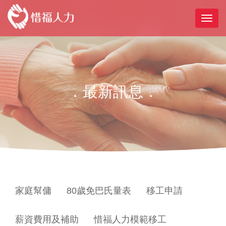
．最新訊息．
家庭幫傭
80歲免巴氏量表
移工申請
薪資費用及補助
惜福人力模範移工