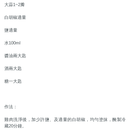
大蒜1~2瓣
白胡椒適量
鹽適量
水100ml
醬油兩大匙
酒兩大匙
糖一大匙
作法：
雞肉洗淨後，加少許鹽、及適量的白胡椒，均勻塗抹，醃製冷
藏20分鐘。