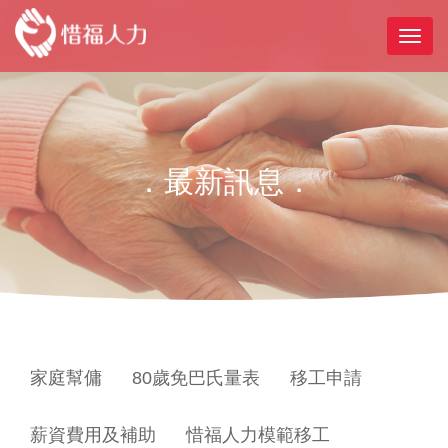
．最新訊息．
家庭幫傭
80歲免巴氏量表
移工申請
薪資費用及補助
惜福人力模範移工