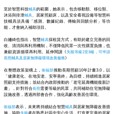
至於智慧科技
輔具
的範圍，她表示，包含移動類、移位類、
沐浴與排泄
輔具
、居家照顧床，以及安全看視設備等智慧科
技輔具須具備「感測、數據紀錄、傳輸與回饋分析」等功
能，才會納入補助項目。
白姍綺也指出，智慧
輔具
採租賃方式，有助於建立完善的回
收、清消與再利用機制，不僅降低民眾一次性購置負擔，也
兼顧資源循環再利用。延伸閱讀《
失能等級2至8級，可申請
長照輔具及居家無障礙環境改善服務
》
在整體政策架構上，
衛福部
推動長期照顧10年計畫3.0，以
「健康老化、在地安老、安寧善終」為目標，持續精進居家
照顧支持措施；並結合內政部推動的「老宅延壽機能復新計
畫」，針對符合
長照
需要等級的民眾，共同補助住宅無障礙
設施改善，透過跨部會合作，強化高齡友善居住環境。
衛福部
表示，未來將持續結合智慧
輔具
與居家無障礙改善措
施，協助
失能
者在熟悉社區中安心生活，打造更完善的居家