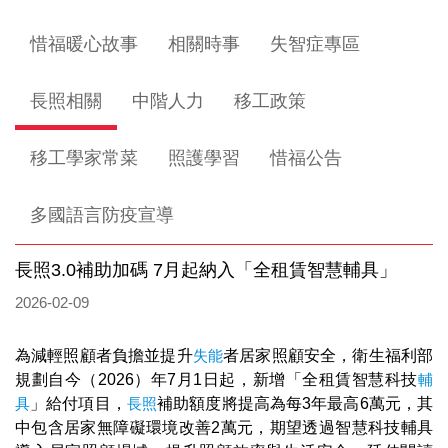
惜福暖心故事
相關時事
失智症專區
長照相關
中階人力
移工政策
移工學家常菜
照護學習
惜福公告
多國語言防疫宣導
長照3.0補助加碼 7月起納入「全租賃智慧輔具」
2026-02-09
為減輕照顧者負擔並提升
失能
者居家照顧安全，衛生福利部
規劃自今（2026）年7月1日起，新增「全租賃智慧科技
輔
具
」給付項目，
長照
補助額度將提高為每3年最高6萬元，其
中包含居家無障礙環境改善2萬元，期望透過智慧科技輔具