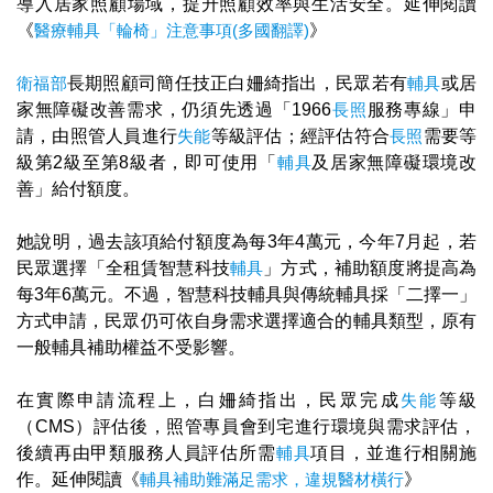
導入居家照顧場域，提升照顧效率與生活安全。延伸閱讀
《
醫療輔具「輪椅」注意事項(多國翻譯)
》
衛福部
長期照顧司簡任技正白姍綺指出，民眾若有
輔具
或居
家無障礙改善需求，仍須先透過「1966
長照
服務專線」申
請，由照管人員進行
失能
等級評估；經評估符合
長照
需要等
級第2級至第8級者，即可使用「
輔具
及居家無障礙環境改
善」給付額度。
她說明，過去該項給付額度為每3年4萬元，今年7月起，若
民眾選擇「全租賃智慧科技
輔具
」方式，補助額度將提高為
每3年6萬元。不過，智慧科技輔具與傳統輔具採「二擇一」
方式申請，民眾仍可依自身需求選擇適合的輔具類型，原有
一般輔具補助權益不受影響。
在實際申請流程上，白姍綺指出，民眾完成
失能
等級
（CMS）評估後，照管專員會到宅進行環境與需求評估，
後續再由甲類服務人員評估所需
輔具
項目，並進行相關施
作。延伸閱讀《
輔具補助難滿足需求，違規醫材橫行
》