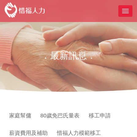
．最新訊息．
家庭幫傭
80歲免巴氏量表
移工申請
薪資費用及補助
惜福人力模範移工