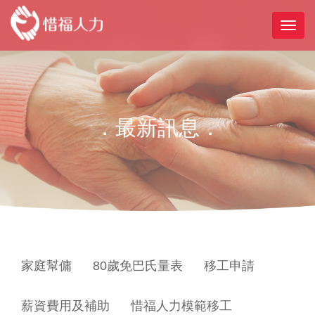
．最新訊息．
家庭幫傭
80歲免巴氏量表
移工申請
薪資費用及補助
惜福人力模範移工