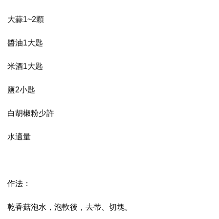
大蒜1~2顆
醬油1大匙
米酒1大匙
鹽2小匙
白胡椒粉少許
水適量
作法：
乾香菇泡水，泡軟後，去蒂、切塊。