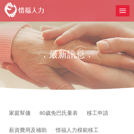
．最新訊息．
家庭幫傭
80歲免巴氏量表
移工申請
薪資費用及補助
惜福人力模範移工