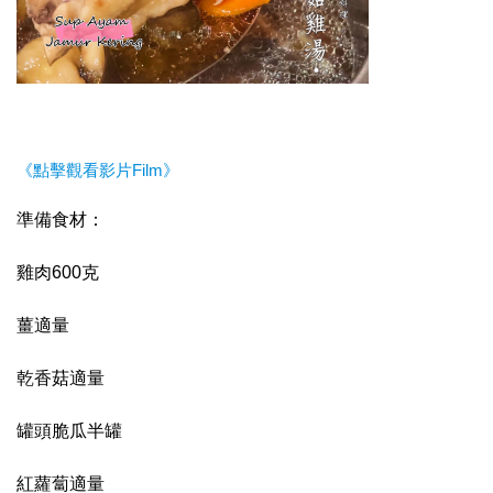
《點擊觀看影片Film》
準備食材：
雞肉600克
薑適量
乾香菇適量
罐頭脆瓜半罐
紅蘿蔔適量