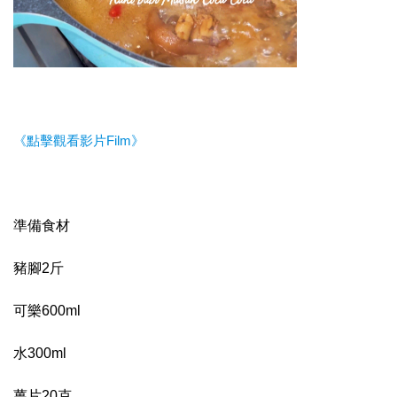
《點擊觀看影片Film》
準備食材
豬腳2斤
可樂600ml
水300ml
薑片20克