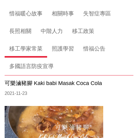
惜福暖心故事
相關時事
失智症專區
長照相關
中階人力
移工政策
移工學家常菜
照護學習
惜福公告
多國語言防疫宣導
可樂滷豬腳 Kaki babi Masak Coca Cola
2021-11-23