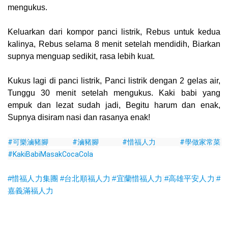
mengukus.
Keluarkan dari kompor panci listrik, Rebus untuk kedua
kalinya, Rebus selama 8 menit setelah mendidih, Biarkan
supnya menguap sedikit, rasa lebih kuat.
Kukus lagi di panci listrik, Panci listrik dengan 2 gelas air,
Tunggu 30 menit setelah mengukus. Kaki babi yang
empuk dan lezat sudah jadi, Begitu harum dan enak,
Supnya disiram nasi dan rasanya enak!
#可樂滷豬腳
#滷豬腳
#惜福人力
#學做家常菜
#KakiBabiMasakCocaCola
#惜福人力集團
#台北順福人力
#宜蘭惜福人力
#高雄平安人力
#
嘉義滿福人力