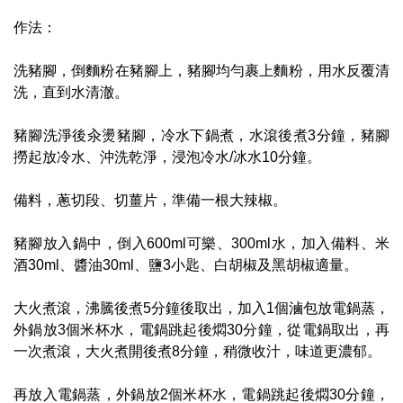
作法：
洗豬腳，倒麵粉在豬腳上，豬腳均勻裹上麵粉，用水反覆清
洗，直到水清澈。
豬腳洗淨後汆燙豬腳，冷水下鍋煮，水滾後煮3分鐘，豬腳
撈起放冷水、沖洗乾淨，浸泡冷水/冰水10分鐘。
備料，蔥切段、切薑片，準備一根大辣椒。
豬腳放入鍋中，倒入600ml可樂、300ml水，加入備料、米
酒30ml、醬油30ml、鹽3小匙、白胡椒及黑胡椒適量。
大火煮滾，沸騰後煮5分鐘後取出，加入1個滷包放電鍋蒸，
外鍋放3個米杯水，電鍋跳起後燜30分鐘，從電鍋取出，再
一次煮滾，大火煮開後煮8分鐘，稍微收汁，味道更濃郁。
再放入電鍋蒸，外鍋放2個米杯水，電鍋跳起後燜30分鐘，