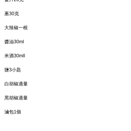
蔥30克
大辣椒一根
醬油30ml
米酒30mll
鹽3小匙
白胡椒適量
黑胡椒適量
滷包1個