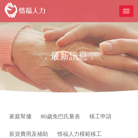
．最新訊息．
家庭幫傭
80歲免巴氏量表
移工申請
薪資費用及補助
惜福人力模範移工