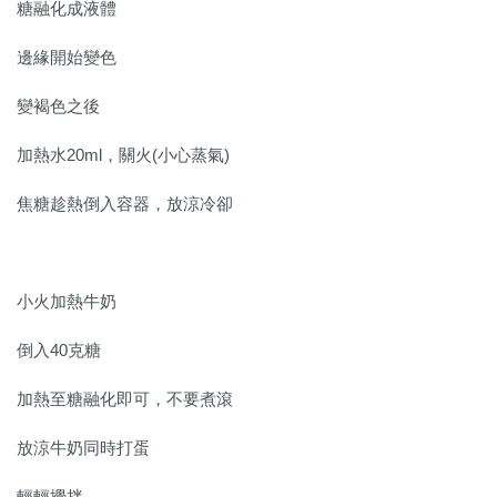
糖融化成液體
邊緣開始變色
變褐色之後
加熱水20ml，關火(小心蒸氣)
焦糖趁熱倒入容器，放涼冷卻
小火加熱牛奶
倒入40克糖
加熱至糖融化即可，不要煮滾
放涼牛奶同時打蛋
輕輕攪拌