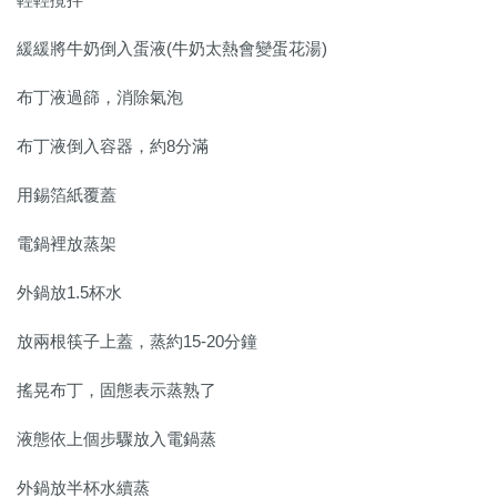
緩緩將牛奶倒入蛋液(牛奶太熱會變蛋花湯)
布丁液過篩，消除氣泡
布丁液倒入容器，約8分滿
用錫箔紙覆蓋
電鍋裡放蒸架
外鍋放1.5杯水
放兩根筷子上蓋，蒸約15-20分鐘
搖晃布丁，固態表示蒸熟了
液態依上個步驟放入電鍋蒸
外鍋放半杯水續蒸