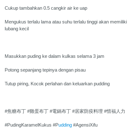
Cukup tambahkan 0.5 cangkir air ke uap
Mengukus terlalu lama atau suhu terlalu tinggi akan memiliki
lubang kecil
Masukkan puding ke dalam kulkas selama 3 jam
Potong sepanjang tepinya dengan pisau
Tutup piring, Kocok perlahan dan keluarkan pudding
#焦糖布丁 #雞蛋布丁 #電鍋布丁 #居家防疫料理 #惜福人力
#PudingKaramelKukus #P
udding
#AgensiXifu