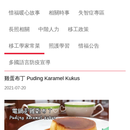
惜福暖心故事
相關時事
失智症專區
長照相關
中階人力
移工政策
移工學家常菜
照護學習
惜福公告
多國語言防疫宣導
雞蛋布丁 Puding Karamel Kukus
2021-07-20