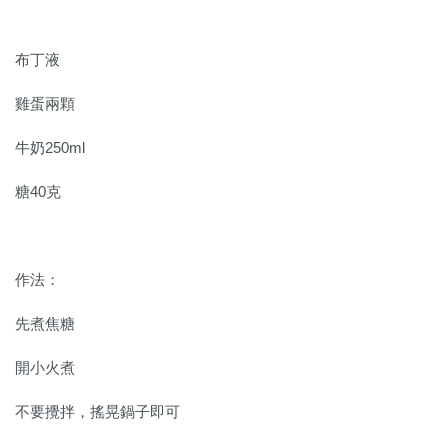
布丁液
雞蛋兩顆
牛奶250ml
糖40克
作法：
先煮焦糖
開小火煮
不要攪拌，搖晃鍋子即可