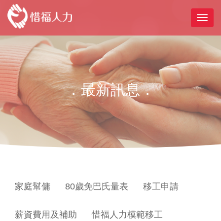
．最新訊息．
家庭幫傭
80歲免巴氏量表
移工申請
薪資費用及補助
惜福人力模範移工