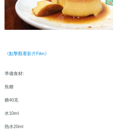
《點擊觀看影片Film》
準備食材:
焦糖
糖40克
水10ml
熱水20ml