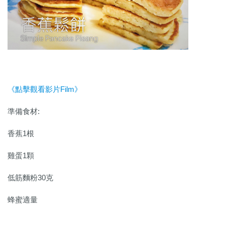
《點擊觀看影片Film》
準備食材:
香蕉1根
雞蛋1顆
低筋麵粉30克
蜂蜜適量