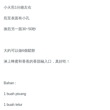
小火煎1分鐘左右
煎至表面有小孔
換煎另一面30~50秒
大約可以做6個鬆餅
淋上蜂蜜和香蕉的香甜融入口，真好吃！
Bahan :
1 buah pisang
1 buah telur