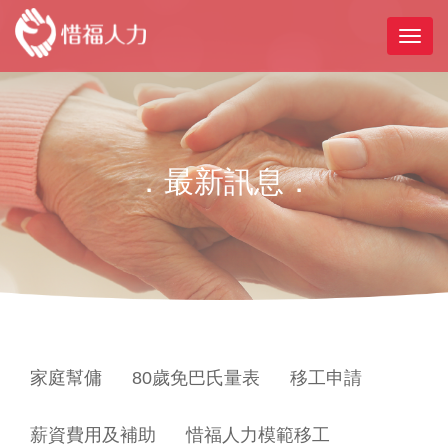
．最新訊息．
家庭幫傭
80歲免巴氏量表
移工申請
薪資費用及補助
惜福人力模範移工