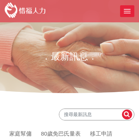
．最新訊息．
家庭幫傭
80歲免巴氏量表
移工申請