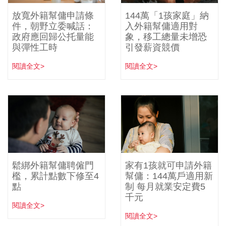
放寬外籍幫傭申請條
144萬「1孩家庭」納
件，朝野立委喊話：
入外籍幫傭適用對
政府應回歸公托量能
象，移工總量未增恐
與彈性工時
引發薪資競價
閱讀全文>
閱讀全文>
鬆綁外籍幫傭聘僱門
家有1孩就可申請外籍
檻，累計點數下修至4
幫傭：144萬戶適用新
點
制 每月就業安定費5
千元
閱讀全文>
閱讀全文>