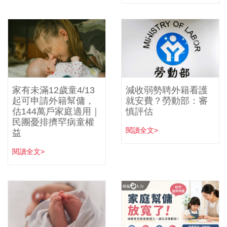
家有未滿12歲童4/13
減收弱勢聘外籍看護
起可申請外籍幫傭，
就安費？勞動部：審
估144萬戶家庭適用｜
慎評估
民團憂排擠罕病童權
閱讀全文>
益
閱讀全文>