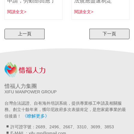
申請，勞動部回應了
法規應盡速制定
閱讀全文>
閱讀全文>
上一頁
下一頁
惜福人力集團
XIFU MANPOWER GROUP
台灣合法認證、自有海外培訓系統，提供專業移工申請及相關服
務。創立十餘年來，獲印尼政府多次表揚肯定，是您家庭事業的最
《瞭解更多》
佳後盾！
許可證字號：2689、2496、2667、3310、3699、3853
E-MAIL：xifu.mp@gmail.com